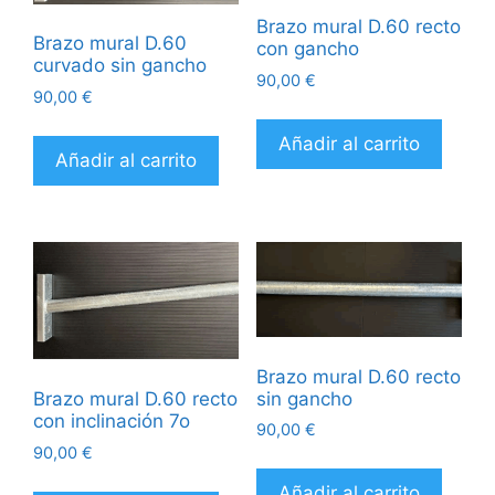
Brazo mural D.60 recto
Brazo mural D.60
con gancho
curvado sin gancho
90,00
€
90,00
€
Añadir al carrito
Añadir al carrito
Brazo mural D.60 recto
sin gancho
Brazo mural D.60 recto
con inclinación 7o
90,00
€
90,00
€
Añadir al carrito