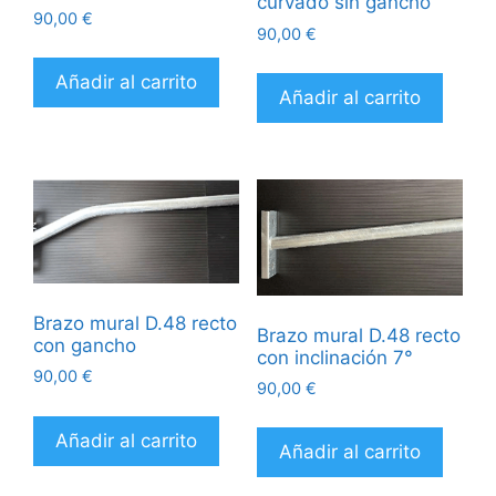
curvado sin gancho
90,00
€
90,00
€
Añadir al carrito
Añadir al carrito
Brazo mural D.48 recto
Brazo mural D.48 recto
con gancho
con inclinación 7°
90,00
€
90,00
€
Añadir al carrito
Añadir al carrito