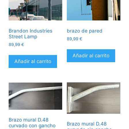
Brandon Industries
brazo de pared
Street Lamp
89,99
€
89,99
€
Añadir al carrito
Añadir al carrito
Brazo mural D.48
Brazo mural D.48
curvado con gancho