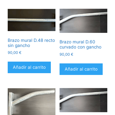
Brazo mural D.48 recto
Brazo mural D.60
sin gancho
curvado con gancho
90,00
€
90,00
€
Añadir al carrito
Añadir al carrito