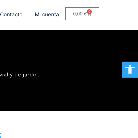
0
0,00
€
Contacto
Mi cuenta
Ab
ial y de jardín.
s