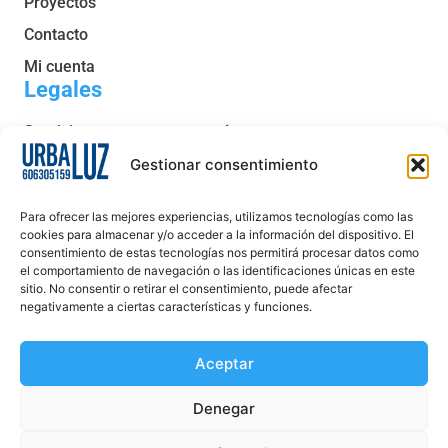
Proyectos
Contacto
Mi cuenta
Legales
Servicio post venta y garantía
Condiciones generales de venta
Gestionar consentimiento
Política de privacidad
Para ofrecer las mejores experiencias, utilizamos tecnologías como las
Política de cookies
cookies para almacenar y/o acceder a la información del dispositivo. El
consentimiento de estas tecnologías nos permitirá procesar datos como
Aviso legal
el comportamiento de navegación o las identificaciones únicas en este
sitio. No consentir o retirar el consentimiento, puede afectar
Declaración de accesibilidad
negativamente a ciertas características y funciones.
Aceptar
Denegar