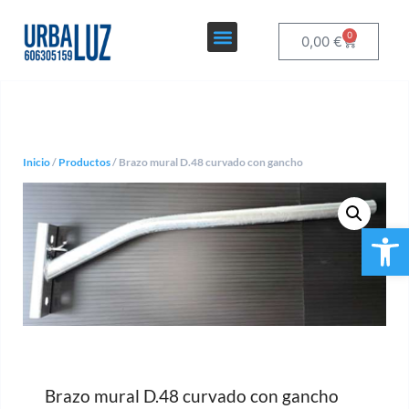
0
0,00
€
Inicio
/
Productos
/ Brazo mural D.48 curvado con gancho
Ab
Brazo mural D.48 curvado con gancho