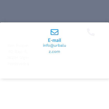
Dirección
E-mail
Teléfono
San Roque,
info@urbalu
606 305 159
52 Bajo E,
z.com
36204 Vigo-
Pontevedra