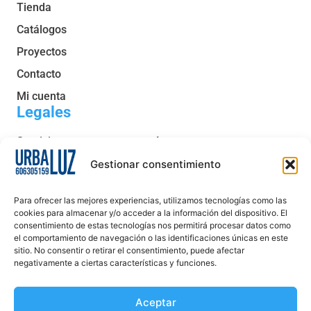
Tienda
Catálogos
Proyectos
Contacto
Mi cuenta
Legales
Servicio post venta y garantía
Condiciones generales de venta
Gestionar consentimiento
Política de privacidad
Para ofrecer las mejores experiencias, utilizamos tecnologías como las
Política de cookies
cookies para almacenar y/o acceder a la información del dispositivo. El
consentimiento de estas tecnologías nos permitirá procesar datos como
Aviso legal
el comportamiento de navegación o las identificaciones únicas en este
sitio. No consentir o retirar el consentimiento, puede afectar
Declaración de accesibilidad
negativamente a ciertas características y funciones.
Aceptar