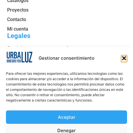
Catálogos
Proyectos
Contacto
Mi cuenta
Legales
Servicio post venta y garantía
Condiciones generales de venta
Gestionar consentimiento
Política de privacidad
Para ofrecer las mejores experiencias, utilizamos tecnologías como las
Política de cookies
cookies para almacenar y/o acceder a la información del dispositivo. El
consentimiento de estas tecnologías nos permitirá procesar datos como
Aviso legal
el comportamiento de navegación o las identificaciones únicas en este
sitio. No consentir o retirar el consentimiento, puede afectar
Declaración de accesibilidad
negativamente a ciertas características y funciones.
Aceptar
Denegar