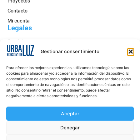
Proyectos
Contacto
Mi cuenta
Legales
Servicio post venta y garantía
Condiciones generales de venta
Gestionar consentimiento
Política de privacidad
Para ofrecer las mejores experiencias, utilizamos tecnologías como las
Política de cookies
cookies para almacenar y/o acceder a la información del dispositivo. El
consentimiento de estas tecnologías nos permitirá procesar datos como
Aviso legal
el comportamiento de navegación o las identificaciones únicas en este
sitio. No consentir o retirar el consentimiento, puede afectar
Declaración de accesibilidad
negativamente a ciertas características y funciones.
Aceptar
Denegar