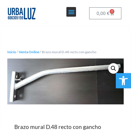
0
0,00
€
Inicio
/
Venta Online
/ Brazo mural D.48 recto con gancho
Ab
Brazo mural D.48 recto con gancho