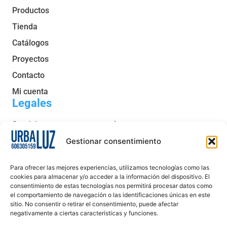
Productos
Tienda
Catálogos
Proyectos
Contacto
Mi cuenta
Legales
Servicio post venta y garantía
Condiciones generales de venta
Gestionar consentimiento
Política de privacidad
Para ofrecer las mejores experiencias, utilizamos tecnologías como las
Política de cookies
cookies para almacenar y/o acceder a la información del dispositivo. El
consentimiento de estas tecnologías nos permitirá procesar datos como
Aviso legal
el comportamiento de navegación o las identificaciones únicas en este
sitio. No consentir o retirar el consentimiento, puede afectar
Declaración de accesibilidad
negativamente a ciertas características y funciones.