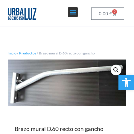
0
0,00
€
Inicio
/
Productos
/ Brazo mural D.60 recto con gancho
Ab
Brazo mural D.60 recto con gancho