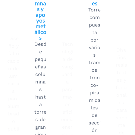
cion
mna
inari
es
os
es
s y
as
met
Torre
en
apo
LED
álico
com
ilum
yos
y
s
pues
inaci
met
proy
para
ón
álico
ecto
lumi
ta
s
res
nari
Dise
por
as
Desd
Tecn
ño y
vario
Dise
e
ologí
fabri
s
ños
pequ
a de
cació
tram
resis
eñas
vang
n de
os
tent
colu
uardi
lumi
tron
es y
mna
a
naria
co-
funci
s
para
s
pira
onal
hast
may
para
mida
es
a
or
alum
les
para
torre
efici
brad
de
sopo
s de
encia
o
secci
rte
gran
ener
públi
ón
de
dime
gétic