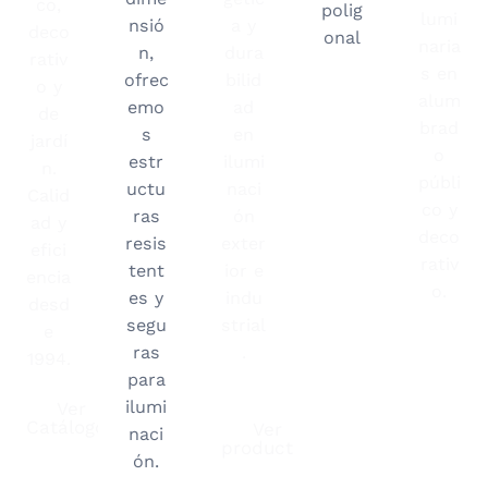
co,
polig
lumi
nsió
a y
deco
onal
naria
n,
dura
rativ
s en
ofrec
bilid
o y
alum
emo
ad
de
brad
s
en
jardí
o
estr
ilumi
n.
públi
uctu
naci
Calid
co y
ras
ón
ad y
deco
resis
exter
efici
rativ
tent
ior e
encia
o.
es y
indu
desd
segu
strial
e
ras
.
1994.
para
ilumi
Ver
Catálogos
Ver
naci
productos
ón.