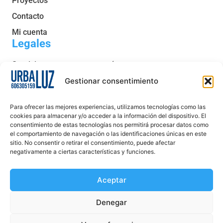
Proyectos
Contacto
Mi cuenta
Legales
Servicio post venta y garantía
Condiciones generales de venta
Gestionar consentimiento
Política de privacidad
Para ofrecer las mejores experiencias, utilizamos tecnologías como las
Política de cookies
cookies para almacenar y/o acceder a la información del dispositivo. El
consentimiento de estas tecnologías nos permitirá procesar datos como
Aviso legal
el comportamiento de navegación o las identificaciones únicas en este
sitio. No consentir o retirar el consentimiento, puede afectar
Declaración de accesibilidad
negativamente a ciertas características y funciones.
Aceptar
Denegar