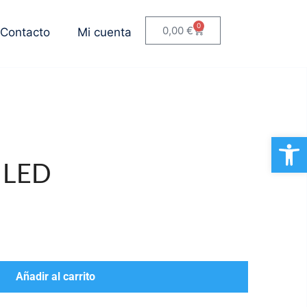
0
0,00
€
Contacto
Mi cuenta
Ab
 LED
Añadir al carrito