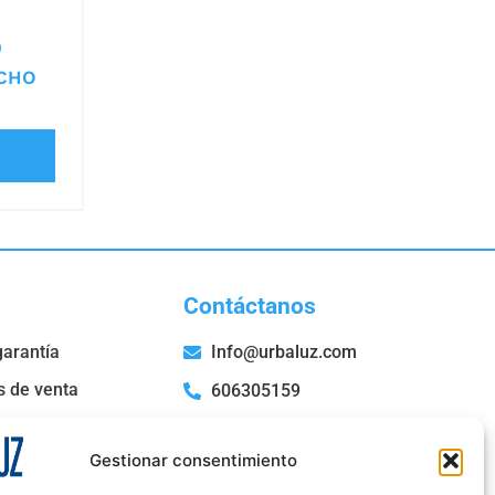
0
CHO
Contáctanos
garantía
Info@urbaluz.com
s de venta
606305159
San Roque, 52 Bajo E,
36204 Vigo- Pontevedra
Gestionar consentimiento