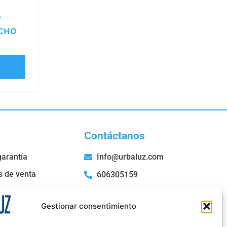
0
CHO
Contáctanos
garantía
Info@urbaluz.com
s de venta
606305159
San Roque, 52 Bajo E,
36204 Vigo- Pontevedra
Gestionar consentimiento