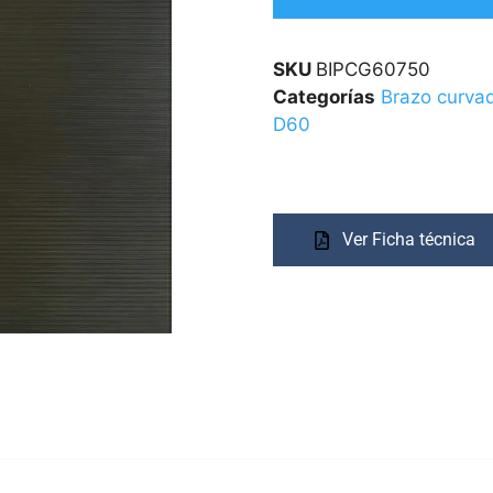
SKU
BIPCG60750
Categorías
Brazo curva
D60
Ver Ficha técnica