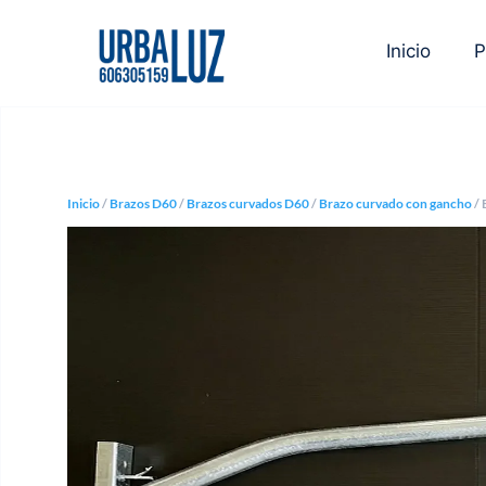
Inicio
P
Inicio
/
Brazos D60
/
Brazos curvados D60
/
Brazo curvado con gancho
/