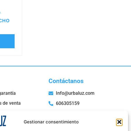
0
CHO
Contáctanos
garantía
Info@urbaluz.com
s de venta
606305159
San Roque, 52 Bajo E,
36204 Vigo- Pontevedra
Gestionar consentimiento