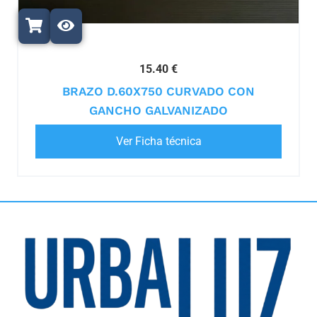
15.40 €
BRAZO D.60X750 CURVADO CON
GANCHO GALVANIZADO
Ver Ficha técnica