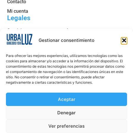
Contacto
Mi cuenta
Legales
Servicio post venta y garantía
Condiciones generales de venta
Gestionar consentimiento
Política de privacidad
Para ofrecer las mejores experiencias, utilizamos tecnologías como las
Política de cookies
cookies para almacenar y/o acceder a la información del dispositivo. El
consentimiento de estas tecnologías nos permitirá procesar datos como
Aviso legal
el comportamiento de navegación o las identificaciones únicas en este
sitio. No consentir o retirar el consentimiento, puede afectar
Declaración de accesibilidad
negativamente a ciertas características y funciones.
Aceptar
Denegar
Ver preferencias