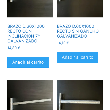
BRAZO D.60X1000
BRAZO D.60X1000
RECTO CON
RECTO SIN GANCHO
INCLINACION 7º
GALVANIZADO
GALVANIZADO
14,10
€
14,80
€
Añadir al carrito
Añadir al carrito