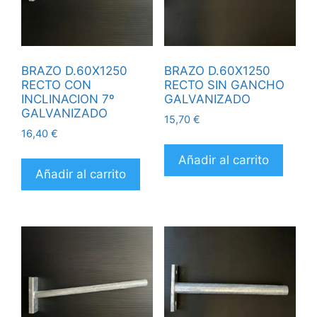
BRAZO D.60X1250
BRAZO D.60X1250
RECTO CON
RECTO SIN GANCHO
INCLINACION 7º
GALVANIZADO
GALVANIZADO
15,70
€
16,40
€
Añadir al carrito
Añadir al carrito