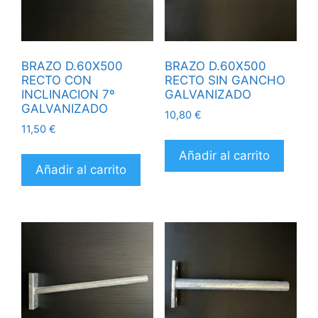
BRAZO D.60X500
BRAZO D.60X500
RECTO CON
RECTO SIN GANCHO
INCLINACION 7º
GALVANIZADO
GALVANIZADO
10,80
€
11,50
€
Añadir al carrito
Añadir al carrito