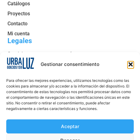
Catálogos
Proyectos
Contacto
Mi cuenta
Legales
Servicio post venta y garantía
Condiciones generales de venta
Gestionar consentimiento
Política de privacidad
Para ofrecer las mejores experiencias, utilizamos tecnologías como las
Política de cookies
cookies para almacenar y/o acceder a la información del dispositivo. El
consentimiento de estas tecnologías nos permitirá procesar datos como
Aviso legal
el comportamiento de navegación o las identificaciones únicas en este
sitio. No consentir o retirar el consentimiento, puede afectar
Declaración de accesibilidad
negativamente a ciertas características y funciones.
Aceptar