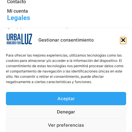
Contacto
Mi cuenta
Legales
Servicio post venta y garantía
Condiciones generales de venta
Gestionar consentimiento
Política de privacidad
Para ofrecer las mejores experiencias, utilizamos tecnologías como las
Política de cookies
cookies para almacenar y/o acceder a la información del dispositivo. El
consentimiento de estas tecnologías nos permitirá procesar datos como
Aviso legal
el comportamiento de navegación o las identificaciones únicas en este
sitio. No consentir o retirar el consentimiento, puede afectar
Declaración de accesibilidad
negativamente a ciertas características y funciones.
Aceptar
Denegar
Ver preferencias