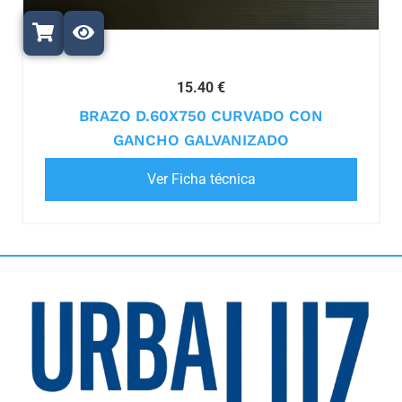
15.40 €
BRAZO D.60X750 CURVADO CON
GANCHO GALVANIZADO
Ver Ficha técnica