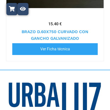
15.40 €
BRAZO D.60X750 CURVADO CON
GANCHO GALVANIZADO
Ver Ficha técnica