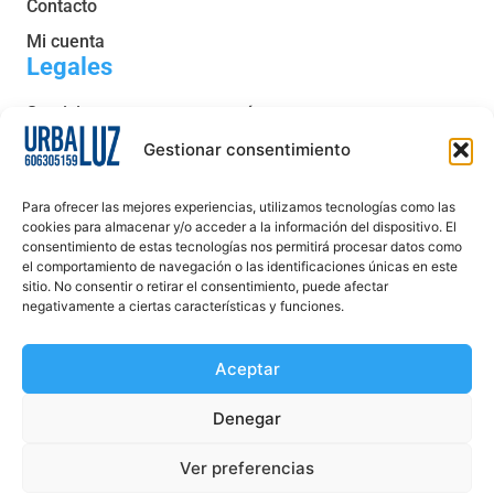
Contacto
Mi cuenta
Legales
Servicio post venta y garantía
Condiciones generales de venta
Gestionar consentimiento
Política de privacidad
Para ofrecer las mejores experiencias, utilizamos tecnologías como las
Política de cookies
cookies para almacenar y/o acceder a la información del dispositivo. El
consentimiento de estas tecnologías nos permitirá procesar datos como
Aviso legal
el comportamiento de navegación o las identificaciones únicas en este
sitio. No consentir o retirar el consentimiento, puede afectar
Declaración de accesibilidad
negativamente a ciertas características y funciones.
Aceptar
Denegar
Ver preferencias