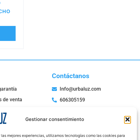
0
CHO
Contáctanos
garantía
Info@urbaluz.com
s de venta
606305159
San Roque, 52 Bajo E,
36204 Vigo- Pontevedra
Gestionar consentimiento
 las mejores experiencias, utilizamos tecnologías como las cookies para