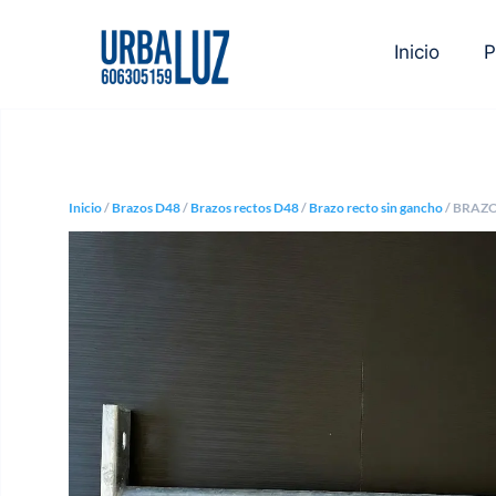
Inicio
P
Inicio
/
Brazos D48
/
Brazos rectos D48
/
Brazo recto sin gancho
/ BRAZ