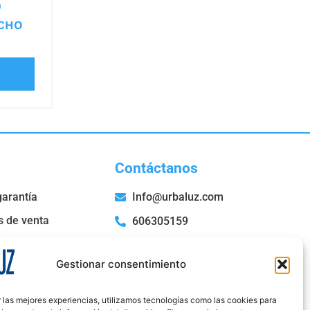
0
CHO
Contáctanos
garantía
Info@urbaluz.com
s de venta
606305159
San Roque, 52 Bajo E,
36204 Vigo- Pontevedra
Gestionar consentimiento
 las mejores experiencias, utilizamos tecnologías como las cookies para