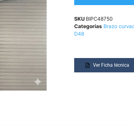
SKU
BIPC48750
Categorías
Brazo curva
D48
Ver Ficha técnica