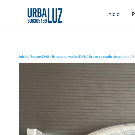
Inicio
P
Inicio
/
Brazos D48
/
Brazos curvados D48
/
Brazo curvado sin gancho
/ 