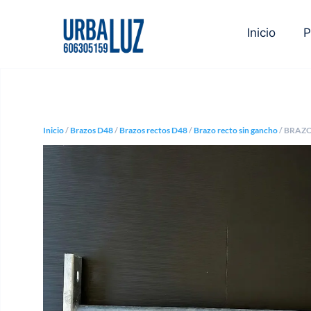
Inicio
P
Inicio
/
Brazos D48
/
Brazos rectos D48
/
Brazo recto sin gancho
/ BRAZ