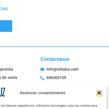
0
CHO
Contáctanos
garantía
Info@urbaluz.com
s de venta
606305159
San Roque, 52 Bajo E,
36204 Vigo- Pontevedra
Gestionar consentimiento
 las mejores experiencias, utilizamos tecnologías como las cookies para