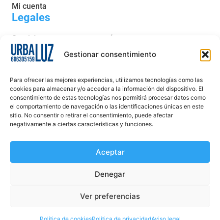
Mi cuenta
Legales
Servicio post venta y garantía
Condiciones generales de venta
Gestionar consentimiento
Política de privacidad
Para ofrecer las mejores experiencias, utilizamos tecnologías como las
Política de cookies
cookies para almacenar y/o acceder a la información del dispositivo. El
consentimiento de estas tecnologías nos permitirá procesar datos como
Aviso legal
el comportamiento de navegación o las identificaciones únicas en este
sitio. No consentir o retirar el consentimiento, puede afectar
Declaración de accesibilidad
negativamente a ciertas características y funciones.
Aceptar
Denegar
Ver preferencias
Creado Por DigitalYa
Política de cookies
Política de privacidad
Aviso legal