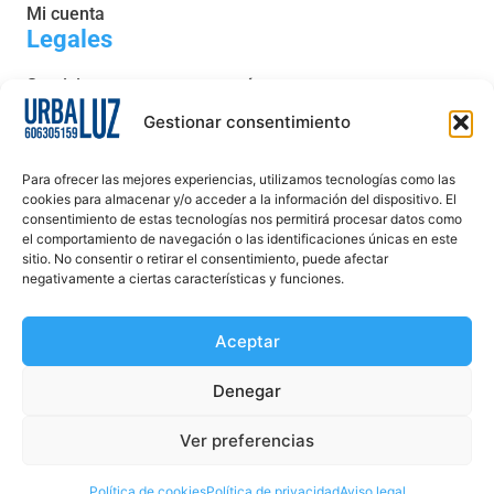
Mi cuenta
Legales
Servicio post venta y garantía
Condiciones generales de venta
Gestionar consentimiento
Política de privacidad
Para ofrecer las mejores experiencias, utilizamos tecnologías como las
Política de cookies
cookies para almacenar y/o acceder a la información del dispositivo. El
consentimiento de estas tecnologías nos permitirá procesar datos como
Aviso legal
el comportamiento de navegación o las identificaciones únicas en este
sitio. No consentir o retirar el consentimiento, puede afectar
Declaración de accesibilidad
negativamente a ciertas características y funciones.
Aceptar
Denegar
Ver preferencias
Creado Por DigitalYa
Política de cookies
Política de privacidad
Aviso legal