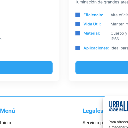
iluminación de grandes área
Eficiencia:
Alta efic
Vida Útil:
Mantenimi
Material:
Cuerpo y 
o.
IP66.
Aplicaciones:
Ideal par
Menú
Legales
Para ofrecer
Inicio
Servicio post venta y 
almacenar y/