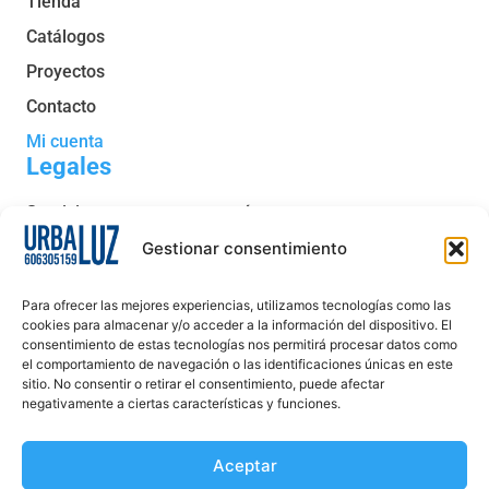
Tienda
Catálogos
Proyectos
Contacto
Mi cuenta
Legales
Servicio post venta y garantía
Condiciones generales de venta
Gestionar consentimiento
Política de privacidad
Para ofrecer las mejores experiencias, utilizamos tecnologías como las
Política de cookies
cookies para almacenar y/o acceder a la información del dispositivo. El
consentimiento de estas tecnologías nos permitirá procesar datos como
Aviso legal
el comportamiento de navegación o las identificaciones únicas en este
sitio. No consentir o retirar el consentimiento, puede afectar
Declaración de accesibilidad
negativamente a ciertas características y funciones.
Aceptar